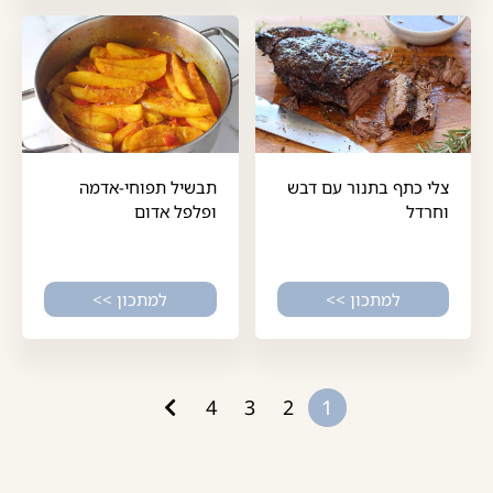
צלי כתף בתנור עם דבש
תבשיל תפוחי-אדמה
וחרדל
ופלפל אדום
למתכון >>
למתכון >>
4
3
2
1