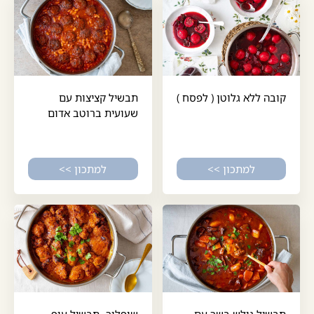
קובה ללא גלוטן ( לפסח )
תבשיל קציצות עם
שעועית ברוטב אדום
למתכון >>
למתכון >>
תבשיל גולש בשר עם
שופלור- תבשיל עוף