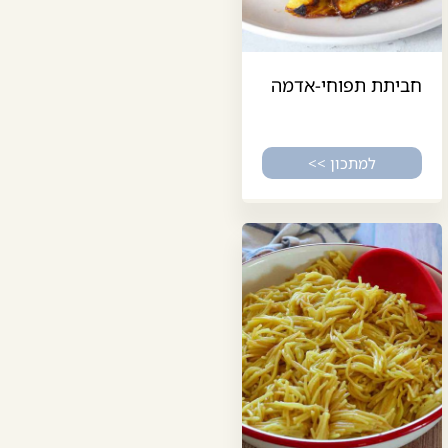
חביתת תפוחי-אדמה
למתכון >>