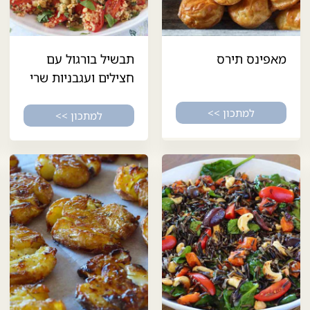
מאפינס תירס
תבשיל בורגול עם
חצילים ועגבניות שרי
למתכון >>
למתכון >>