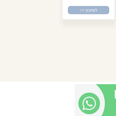
למתכון >>