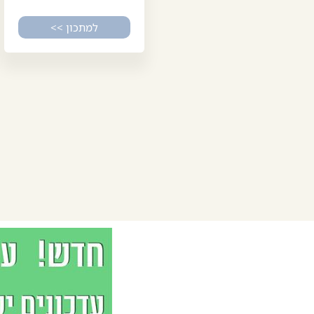
למתכון >>