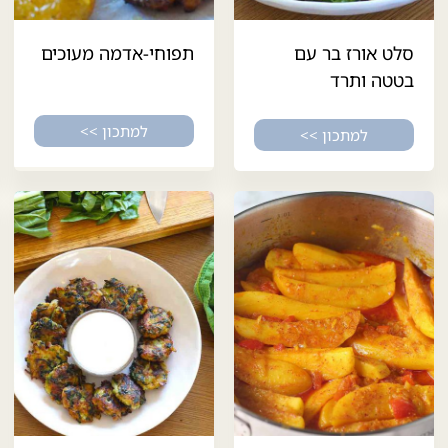
סלט אורז בר עם
תפוחי-אדמה מעוכים
בטטה ותרד
למתכון >>
למתכון >>