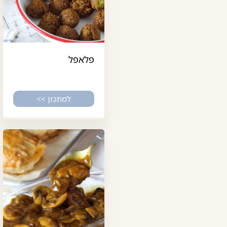
פלאפל
למתכון >>