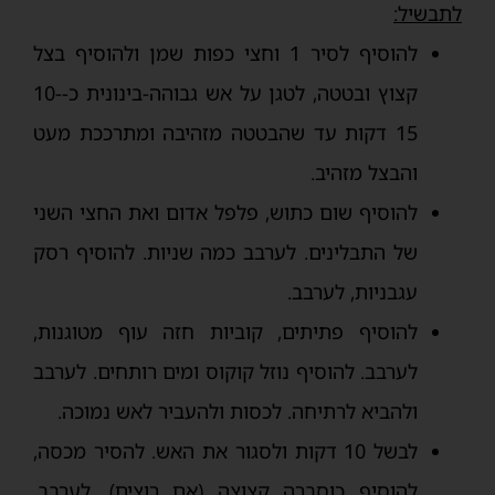
לתבשיל:
להוסיף לסיר 1 וחצי כפות שמן ולהוסיף בצל
קצוץ ובטטה, לטגן על אש גבוהה-בינונית כ-10-
15 דקות עד שהבטטה מזהיבה ומתרככת מעט
והבצל מזהיב.
להוסיף שום כתוש, פלפל אדום ואת החצי השני
של התבלינים. לערבב כמה שניות. להוסיף רסק
עגבניות, לערבב.
להוסיף פתיתים, קוביות חזה עוף מטוגנות,
לערבב. להוסיף נוזל קוקוס ומים רותחים. לערבב
ולהביא לרתיחה. לכסות ולהעביר לאש נמוכה.
לבשל 10 דקות ולסגור את האש. להסיר מכסה,
להוסיף כוסברה קצוצה (אם רוצים), לערבב.