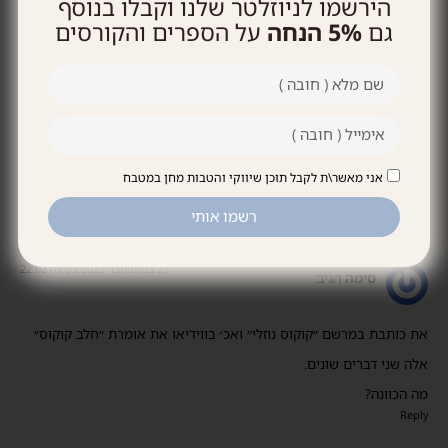
הירשמו לניוזלטר שלנו וקבלו בנוסף
גם
5% הנחה
על הספרים והקורסים
אפשר פרגיות במקום חזה עוף?
Reply
10 בנובמבר 2023 בשעה 11:50
חן במטבח
הגיב:
אני מאשר\ת לקבל תוכן שיווקי והטבות מחן במטבח
כן
רשמו אותי
21 בספטמבר 2023 בשעה 22:02
סימה
הגיב:
את כותבת במרשם ״קוקוס נוזלי״ ואכ׳ בווידיאו את אומרת ״חלב קוקוס״
אלה שני דברים שונים.
מה הכוונה?
Reply