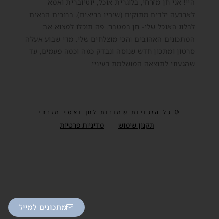
היי! אני חן מזרחי, בלוגרית אוכל, יוטיוברית ואמא
לארבעה ילדים מתוקים (שיהיו בריאים). ברוכים הבאים
לבלוג האוכל שלי- חן במטבח. פה תוכלו למצוא את
המתכונים האהובים והכי מוצלחים שלי. מדי שבוע אעלה
סרטון ומתכון חדש שנוסה ונבדק כמה וכמה פעמים, עד
שהגעתי לתוצאה המושלמת בעיניי.
© כל הזכויות שמורות לחן ואסף מזרחי
תקנון שימוש
מדיניות פרטיות
מתכונים למייל