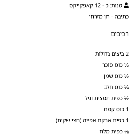
מנות:
כ - 12 קאפקייקס
כתיבה - חן מזרחי
רכיבים
2 ביצים גדולות
½ כוס סוכר
½ כוס שמן
¼ כוס חלב
½ כפית תמצית וניל
1 כוס קמח
1 כפית אבקת אפייה (חצי שקית)
⅛ כפית מלח