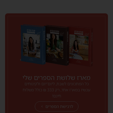
מארז שלושת הספרים שלי
כל המתכונים לשבת, ליום־יום ולקינוחים
עכשיו במארז אחד, רק 333 ₪ כולל משלוח
חינם!
לרכישת הספרים