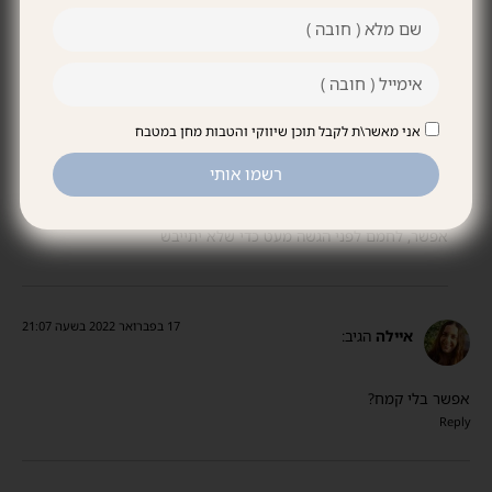
האם אפשר להכין מראש ולחמם אחרי כמה שעות? או שזה מייבש שוב
את הדג?
Reply
אני מאשר\ת לקבל תוכן שיווקי והטבות מחן במטבח
29 במרץ 2022 בשעה 9:03
רשמו אותי
חן במטבח
הגיב:
אפשר, לחמם לפני הגשה מעט כדי שלא יתייבש
17 בפברואר 2022 בשעה 21:07
איילה
הגיב:
אפשר בלי קמח?
Reply