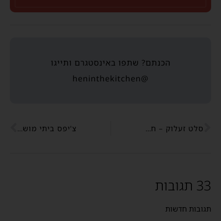
הכנתם? שתפו באינסטגרם ותייגו
@heninthekitchen
סלט זעלוק – חצילים ופלפלים קלויים
צ'יפס ביתי מושלם
33 תגובות
תגובות חדשות