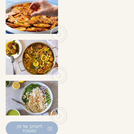
ליוטיוב של חן
במטבח