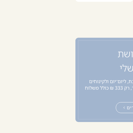
ושת
לי
, ליום־יום ולקינוחים
עכשיו במארז אחד, רק 333 ₪ כולל משלוח
ים