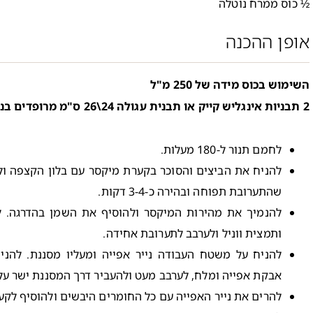
½ כוס ממרח נוטלה
אופן ההכנה
השימוש בכוס מידה של 250 מ"ל
2 תבניות אינגליש קייק או תבנית עגולה 24\26 ס"מ מרופדים בנייר אפייה
לחמם תנור ל-180 מעלות.
להניח את הביצים והסוכר בקערת מיקסר עם בלון הקצפה ול
שהתערובת תפוחה ובהירה כ-3-4 דקות.
להנמיך את מהירות המיקסר ולהוסיף את השמן בהדרגה. 
ותמצית ווניל ולערבב לתערובת אחידה.
להניח על משטח העבודה נייר אפייה ומעליו מסננת. להנ
אבקת אפייה ומלח, לערבב מעט ולהעביר דרך המסננת ישר על נ
להרים את נייר האפייה עם כל החומרים היבשים ולהוסיף לק