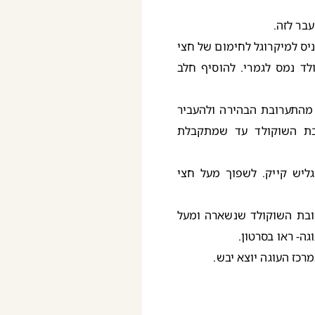
בר לזה.
יס למיקרוגל לחימום של חצי
ד נמס לגמרי. להוסיף חלב
ס מדידה של 1 כוס, לקחת באמצעותה 1 כוס מהתערובת הבהירה ולהעביר
בת השוקולד עד שמתקבלת
ליש קייק. לשפוך מעל חצי
בת השוקולד שנשארה ומעל
גה- ראו בסרטון.