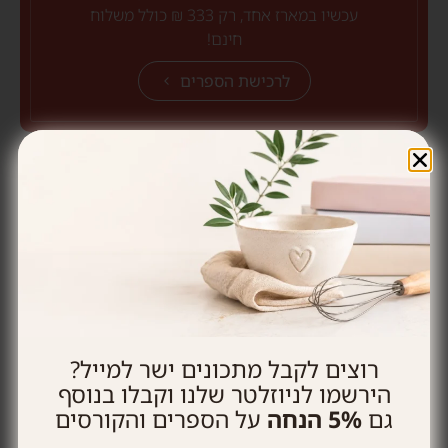
עכשיו במארז אחד, רק 333 ₪ כולל משלוח
חינם!
לרכישת הספרים
הכנתם? שתפו באינסטגרם ותייגו
@heninthekitchen
רוצים לקבל מתכונים ישר למייל?
פוקצ'ה עבה ואוורירית
עוגת פיצפוצי שוקולד של פעם
הירשמו לניוזלטר שלנו וקבלו בנוסף
גם
5% הנחה
על הספרים והקורסים