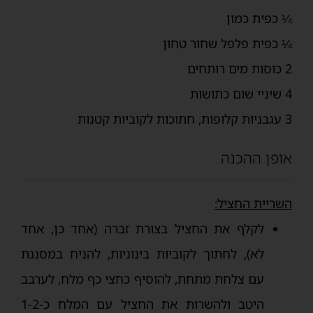
¼ כפית כמון
¼ כפית פלפל שחור טחון
2 כוסות מים רותחים
4 שיניי שום כתושות
3 עגבניות קלופות, חתוכות לקוביות קטנות
אופן ההכנה
השריית החציל:
לקלף את החציל בצורת זברה (אחד כן, אחד
לא), לחתוך לקוביות בינוניות, להניח במסננת
עם צלחת מתחת, להוסיף כחצי כף מלח, לערבב
היטב ולהשרות את החציל עם המלח כ-1-2