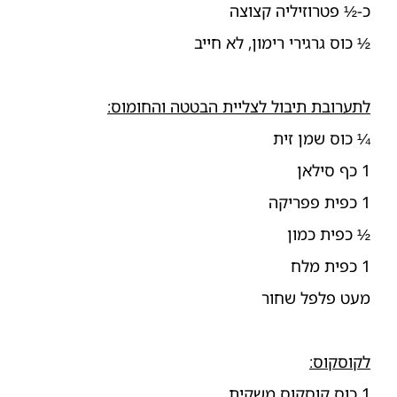
כ-½ פטרוזיליה קצוצה
½ כוס גרגירי רימון, לא חייב
לתערובת תיבול לצליית הבטטה והחומוס:
¼ כוס שמן זית
1 כף סילאן
1 כפית פפריקה
½ כפית כמון
1 כפית מלח
מעט פלפל שחור
לקוסקוס:
1 כוס קוסקוס משקית