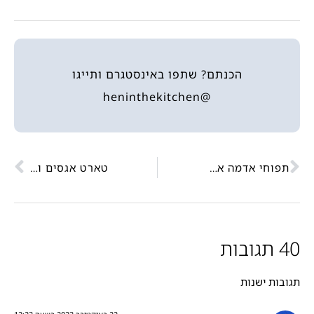
הכנתם? שתפו באינסטגרם ותייגו
@heninthekitchen
תפוחי אדמה אפויים עם פרמז'ן
טארט אגסים וקרם שקדים
40 תגובות
תגובות ישנות