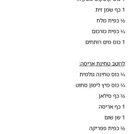
1 כף שמן זית
½ כפית מלח
¼ כפית כורכום
1 כוס מים רותחים
לרוטב טחינת אריסה:
¼ כוס טחינה גולמית
¼ כוס מיץ לימון סחוט
½ כף סילאן
1 כף אריסה
1 שן שום
½ כפית פפריקה