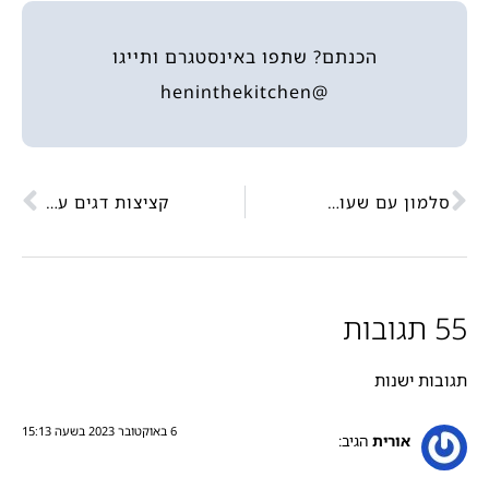
הכנתם? שתפו באינסטגרם ותייגו
@heninthekitchen
סלמון עם שעועית ירוקה ועגבניות שרי
קציצות דגים עם לימון מנגולד וגרגירי חומוס
55 תגובות
תגובות ישנות
6 באוקטובר 2023 בשעה 15:13
אורית
הגיב: