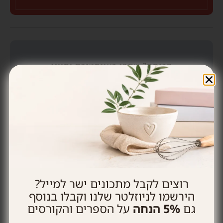
הכנתם? שתפו באינסטגרם ותייגו
@heninthekitchen
קציצות פרסה- כרישה
פבלובה
רוצים לקבל מתכונים ישר למייל?
257 תגובות
הירשמו לניוזלטר שלנו וקבלו בנוסף
גם
5% הנחה
על הספרים והקורסים
תגובות ישנות