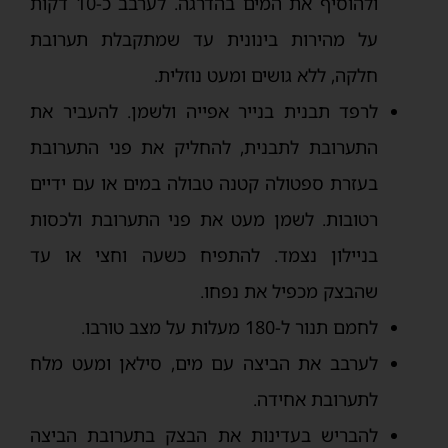
ולהוסיף את המים בהדרגה. לערבב כ-10 דקות
על מהירות בינונית עד שמתקבלת תערובת
חלקה, ללא גושים ומעט נוזלית.
לרפד תבנית בנייר אפייה ולשמן. להעביר את
התערובת לתבנית, להחליק את פני התערובת
בעזרת ספטולה קטנה טבולה במים או עם ידיים
רטובות. לשמן מעט את פני התערובת ולכסות
בניילון נצמד. להתפיח כשעה וחצי או עד
שהבצק מכפיל את נפחו.
לחמם תנור ל-180 מעלות על מצב טורבו.
לערבב את הביצה עם מים, סילאן ומעט מלח
לתערובת אחידה.
להבריש בעדינות את הבצק בתערובת הביצה