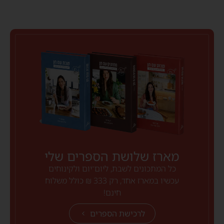
מארז שלושת הספרים שלי
כל המתכונים לשבת, ליום־יום ולקינוחים
עכשיו במארז אחד, רק 333 ₪ כולל משלוח
חינם!
לרכישת הספרים