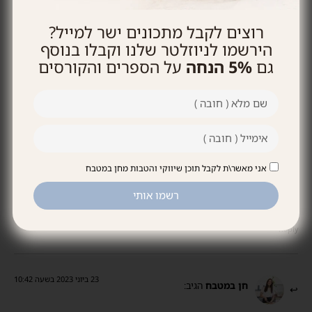
פאי שזיפים
חטיף פצפוצי אורז חמאת בוטנים ושוקולד
רוצים לקבל מתכונים ישר למייל?
הירשמו לניוזלטר שלנו וקבלו בנוסף
גם
5% הנחה
על הספרים והקורסים
18 תגובות
תגובות ישנות
אני מאשר\ת לקבל תוכן שיווקי והטבות מחן במטבח
13 ביוני 2023 בשעה 11:10
גל
הגיב:
רשמו אותי
בשביל 4 כוסות אורז, את מכפילה כמויות?
Reply
23 ביוני 2023 בשעה 10:42
חן במטבח
הגיב: