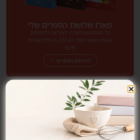
מארז שלושת הספרים שלי
כל המתכונים לשבת, ליום־יום ולקינוחים
עכשיו במארז אחד, רק 333 ₪ כולל משלוח
חינם!
לרכישת הספרים
הכנתם? שתפו באינסטגרם ותייגו
@heninthekitchen