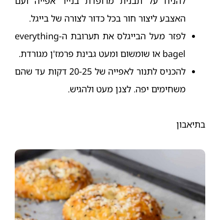
להניח על תבנית מרופדת בנייר אפייה ועם
האצבע ליצור חור בכל כדור לצורה של בייגל.
לפזר מעל הבייגלס את תערובת ה-everything
bagel או שומשום ומעט גבינת פרמז'ן מגורדת.
להכניס לתנור לאפייה של 20-25 דקות עד שהם
משחימים יפה. לצנן מעט ולהגיש.
בתיאבון