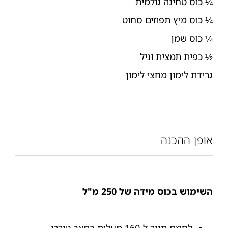
¼ כוס טחינה גולמית
¼ כוס מיץ תפוזים סחוט
¼ כוס שמן
½ כפית תמצית וניל
גרידת לימון מחצי לימון
אופן ההכנה
השימוש בכוס מידה של 250 מ"ל
לחמם תנור ל-160 מעלות במצב טורבו.