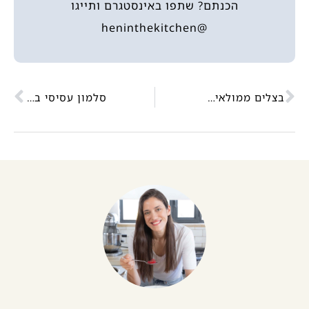
הכנתם? שתפו באינסטגרם ותייגו
@heninthekitchen
בצלים ממולאים ברוטב עגבניות
סלמון עסיסי ברוטב קרמי