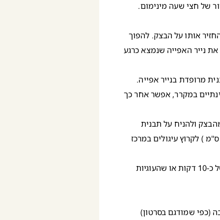
ר של חצי שעה מינימום.
חזיר אותו על הבצק. להפוך
את נייר האפייה שנמצא כרגע
ית מרופדת בנייר אפייה.
ינתיים במקרר, אפשר אחר כך
הבצק ולהניח על תבנית
ייה מרופדת בנייר אפייה. בעזרת קורצן עגול קטן (בקוטר 2 ס"מ ) לקרוץ עיגולים במרכז
להכניס את שני מגשי הפרחים (עם חור ובלי) לתנור לאפייה של כ-10 דקות או שהעוגיות
ה (כפי שמודגם בסרטון)