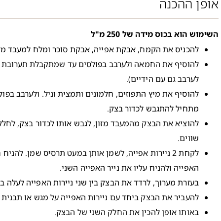
אופן ההכנה
השימוש הוא בכוס מידה של 250 מ"ל
להכניס את הקמח, אבקת אפייה, אבקת סוכר ומלח למעבד מזו
להוסיף את החמאה ולערבב בפולסים עד שמתקבלת תערובת 
לערבב גם עם הידיים).
להוסיף את מיץ התפוזים, חלמונים ותמצית וניל. ולערבב בפ
מתחיל להתגבש לכדור בצק.
להוציא את הבצק מהמעבד מזון, לגבש אותו לכדור בצק, לחלק
שווים.
לקחת 2 ניירות אפייה, לשמן אותן במעט תרסיס שמן. להני
האפייה ולהניח עליו את נייר האפייה השני.
בעזרת מערוך, לרדד את הבצק בין שני ניירות האפייה לעלה בעובי כ--5
להעביר את הבצק ביחד עם ניירות האפייה על מגש או תבנית 
באותו אופן להכין את החלק השני של הבצק.