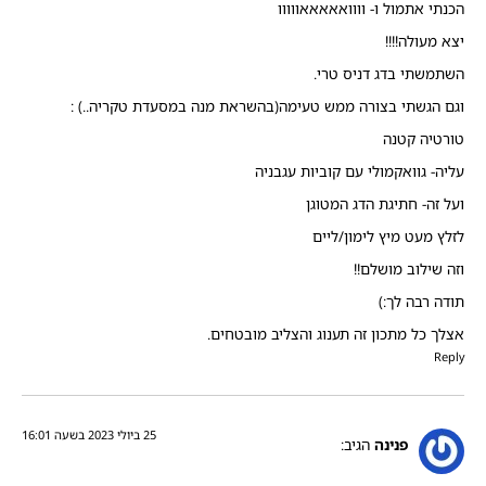
הכנתי אתמול ו- וווואאאאאווווו
יצא מעולה!!!!
השתמשתי בדג דניס טרי.
וגם הגשתי בצורה ממש טעימה(בהשראת מנה במסעדת טקריה..) :
טורטיה קטנה
עליה- גוואקמולי עם קוביות עגבניה
ועל זה- חתיגת הדג המטוגן
לזלץ מעט מיץ לימון/ליים
וזה שילוב מושלם!!
תודה רבה לך:)
אצלך כל מתכון זה תענוג והצליב מובטחים.
Reply
25 ביולי 2023 בשעה 16:01
פנינה
הגיב: