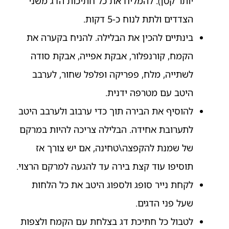
יותר קטן). להמליח את כל חתיכות הדג משני
הצדדים ולתת לנוח כ-5 דקות.
בינתיים להכין את הבלילה. להניח בקערה את
הקמח, קורנפלור, אבקת אפייה, אבקת סודה
לשתייה, מלח, פפריקה ופלפל שחור, לערבב
היטב עם מטרפה ידנית.
להוסיף את הבירה תוך כדי ערבוב ולערבב היטב
לתערובת אחידה. הבלילה צריכה להיות במרקם
של שמנת להקפצה\טחינה, אם יש צורך אז
תוסיפו עוד קצת בירה עד להגעה למרקם הרצוי.
לקחת נייר סופג ולספוג היטב את כל הלחות
שעל פני הדגים.
לטבול כל חתיכת דג בצלחת עם הקמח ולצפות