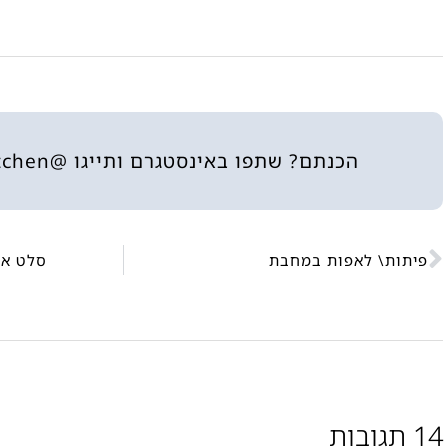
הכנתם? שתפו באינסטגרם ותייגו @heninthekitchen
פיתות\ לאפות במחבת
סלט אט
14 תגובות