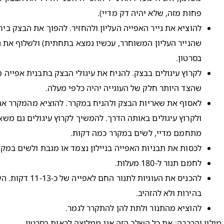
פחות מזה, שלא יהיה דק מדיי).
להוציא את נייר האפייה העליון ולהחזיר. להפוך את הבצק ביח
שהנייר העליון המשוחרר, עכשיו נמצא בתחתית) ולשלוף את ני
בסרטון.
לקרוץ עיגולים בבצק. להניח את עיגולי הבצק בתבנית אפייה מ
שהצד היותר חלק של העוגייה יהיה כלפי מעלה.
לאסוף את שאריות הבצק ולהניח במקרר. להוציא מהמקרר את
ולקרוץ עיגולים באותה הדרך. להמשיך לקרוץ עיגולים גם מש
מתחמם מדיי, לשים במקרר כמה דקות.
לכסות את תבניות האפייה בניילון נצמד או מגבת ולשים במק
לחמם תנור ל-180 מעלות.
להכניס את העוגיות לתנו
בהירות ולא להזהיב.
להוציא מהתנור ולתת להן להתקרר לגמר.
מילוי והרכבה: את כל השלב הזה אני ממליצה לראות בסרטון