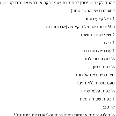
להגיד לקצב שייטחן לכם קצת שומן בקר או כבש או נתח קטן שומנ
לתערובת של הבשר טחון)
1 בצל קצוץ מטוגן
כ-½ צרור פטרוזיליה קצוצה (או כוסברה)
2 שיני שום כתושות
1 ביצה
1 עגבנייה מגורדת
¼ כוס פירורי לחם
¼ כפית כמון
חצי כפית ראס אל חנות
מעט משייה (לא חייב)
¼ כפית פלפל שחור
1 כפית שטוחה מלח
לרוטב:
½ קילו עגבניות אדומות ומעט רכות (כ-5 עגבניות בינוניות)*