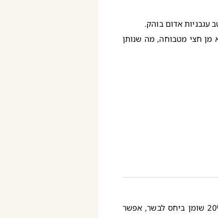
 עגבניות אדום בוהק.
 מן חצי מטבוחה, מה שנותן
½ קילו בשר טחון (אני משתמשת בבשר טחון עם מעט שומן כ-20% שומן ביחס לבשר, אפשר