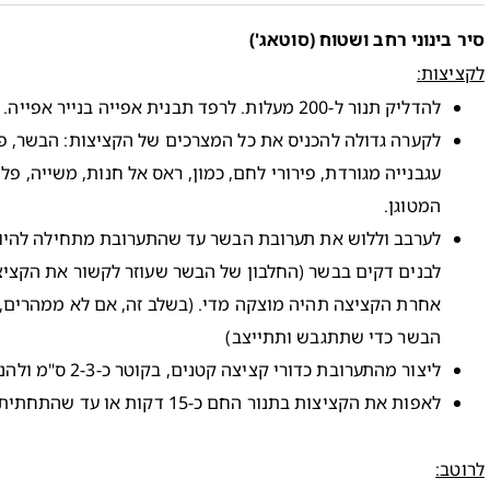
סיר בינוני רחב ושטוח (סוטאג')
לקציצות:
להדליק תנור ל-200 מעלות. לרפד תבנית אפייה בנייר אפייה.
לקערה גדולה להכניס את כל המצרכים של הקציצות: הבשר, פטר
עגבנייה מגורדת, פירורי לחם, כמון, ראס אל חנות, משייה, פ
המטוגן.
לערבב וללוש את תערובת הבשר עד שהתערובת מתחילה להיות
לבנים דקים בבשר (החלבון של הבשר שעוזר לקשור את הקציצה
אחרת הקציצה תהיה מוצקה מדי. (בשלב זה, אם לא ממהרים,
הבשר כדי שתתגבש ותתייצב)
ליצור מהתערובת כדורי קציצה קטנים, בקוטר כ-2-3 ס"מ ולהניח אותם על התבנית אפייה.
לאפות את הקציצות בתנור החם כ-15 דקות או עד שהתחתית שלהן משחימה.
לרוטב: