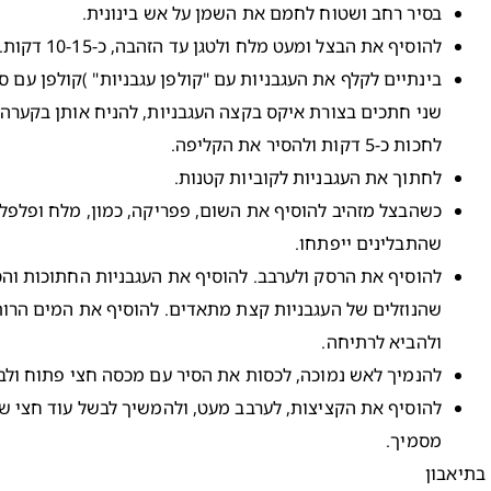
בסיר רחב ושטוח לחמם את השמן על אש בינונית.
להוסיף את הבצל ומעט מלח ולטגן עד הזהבה, כ-10-15 דקות.
בינתיים לקלף את העגבניות עם "קולפן עגבניות" )קולפן עם 
שני חתכים בצורת איקס בקצה העגבניות, להניח אותן בקערה 
לחכות כ-5 דקות ולהסיר את הקליפה.
לחתוך את העגבניות לקוביות קטנות.
כשהבצל מזהיב להוסיף את השום, פפריקה, כמון, מלח ופלפל ל
שהתבלינים ייפתחו.
להוסיף את הרסק ולערבב. להוסיף את העגבניות החתוכות והס
שהנוזלים של העגבניות קצת מתאדים. להוסיף את המים הרות
ולהביא לרתיחה.
להנמיך לאש נמוכה, לכסות את הסיר עם מכסה חצי פתוח ולב
להוסיף את הקציצות, לערבב מעט, ולהמשיך לבשל עוד חצי 
מסמיך.
בתיאבון