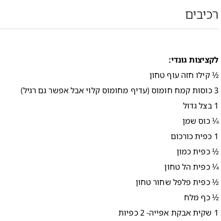
רכיבים
לקציצות גונדי:
½ קילו חזה עוף טחון
3 כוסות קמח חומוס (עדיף מחומוס קלוי אבל אפשר גם רגיל)
1 בצל גדול
¼ כוס שמן
1 כפית כורכום
½ כפית כמון
¼ כפית הל טחון
½ כפית פלפל שחור טחון
½ כף מלח
1 שקית אבקת אפייה- 2 כפיות