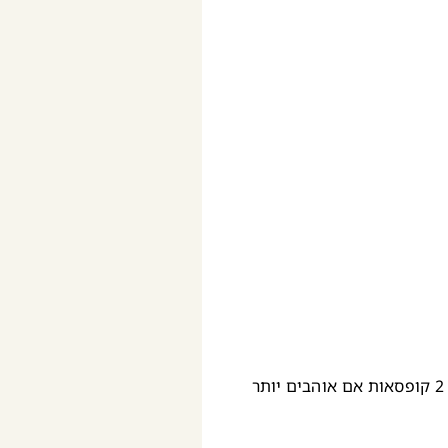
1 קופסה או מיכל של חומוס מבושל ומסונן, כ-300 גרם (אפשר גם 2 קופסאות אם אוהבים יותר