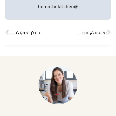
@heninthekitchen
סלט סלק וגזר עם קראנץ' גרעינים
רוגלך שוקולד קלאסיים